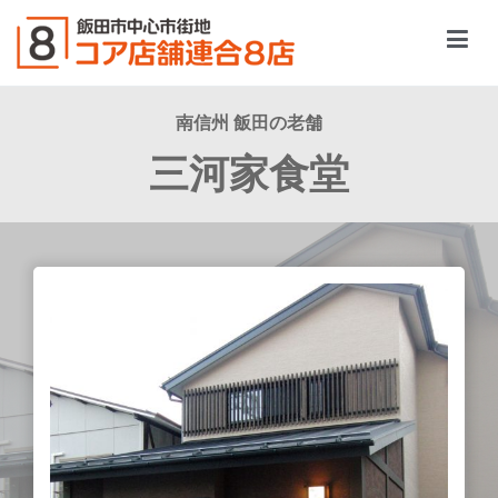
飯田市中心市街地コア店舗連合８店
南信州 飯田の老舗​
三河家食堂​